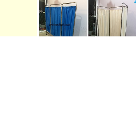
admin
หัวเรื่อง : ขอราคา ฉากพับ 3 ตอน ฉากกั้น3ตอนสเตนเลส 
เวลาตอบล่าสุด : 9/6/2019 2:13:58 PM