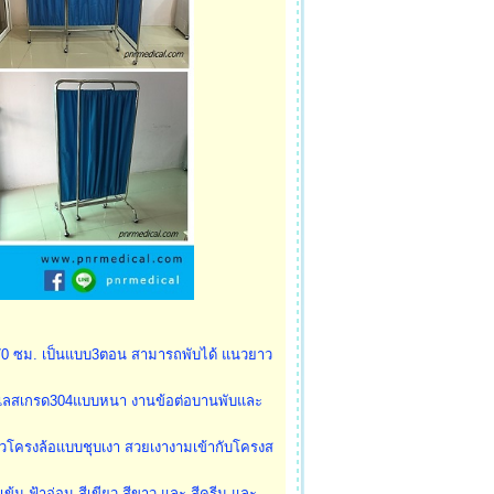
170 ซม. เป็นแบบ3ตอน สามารถพับได้ แนวยาว
ตนเลสเกรด304แบบหนา งานข้อต่อบานพับและ
ัวโครงล้อแบบชุบเงา สวยเงางามเข้ากับโครงส
ข้ม ฟ้าอ่อน สีเขียว สีขาว และ สีครีม และ