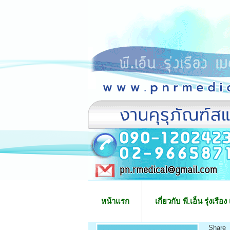
หน้าแรก
เกี่ยวกับ พี.เอ็น รุ่งเรื
Share