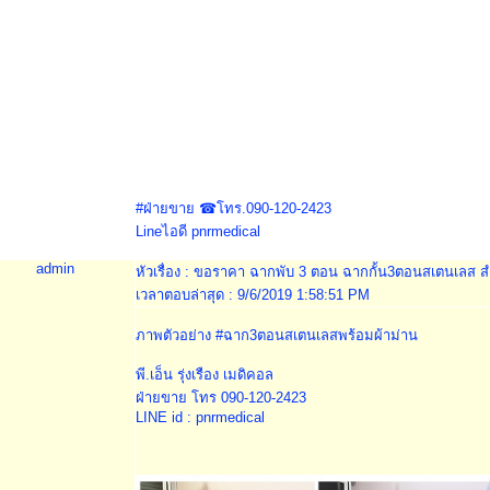
#ฝ่ายขาย ☎โทร.090-120-2423
Lineไอดี pnrmedical
admin
หัวเรื่อง : ขอราคา ฉากพับ 3 ตอน ฉากกั้น3ตอนสเตนเลส 
เวลาตอบล่าสุด : 9/6/2019 1:58:51 PM
ภาพตัวอย่าง #ฉาก3ตอนสเตนเลสพร้อมผ้าม่าน
พี.เอ็น รุ่งเรือง เมดิคอล
ฝ่ายขาย โทร 090-120-2423
LINE id : pnrmedical