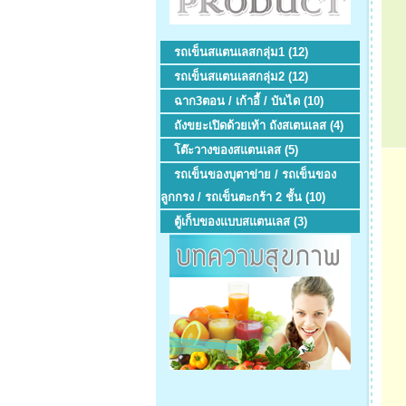
รถเข็นสแตนเลสกลุ่ม1 (12)
รถเข็นสแตนเลสกลุ่ม2 (12)
ฉาก3ตอน / เก้าอี้ / บันได (10)
ถังขยะเปิดด้วยเท้า ถังสเตนเลส (4)
โต๊ะวางของสแตนเลส (5)
รถเข็นของบุตาข่าย / รถเข็นของ
ลูกกรง / รถเข็นตะกร้า 2 ชั้น (10)
ตู้เก็บของแบบสแตนเลส (3)