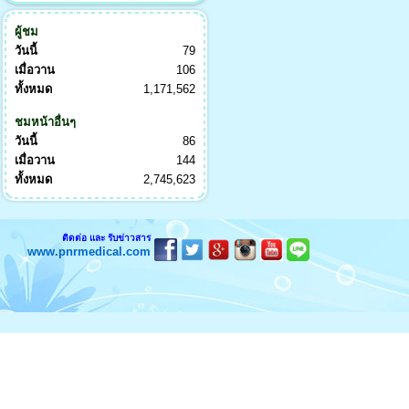
ผู้ชม
วันนี้
79
เมื่อวาน
106
ทั้งหมด
1,171,562
ชมหน้าอื่นๆ
วันนี้
86
เมื่อวาน
144
ทั้งหมด
2,745,623
ติดต่อ และ รับข่าวสาร
www.pnrmedical.com